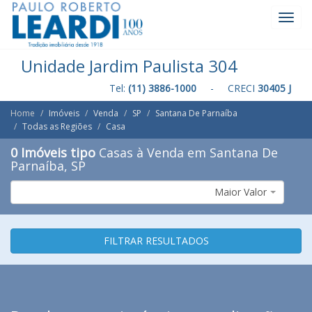
Toggl
Navig
Unidade Jardim Paulista 304
Tel:
(11) 3886-1000
- CRECI
30405 J
Home
Imóveis
Venda
SP
Santana De Parnaíba
Todas as Regiões
Casa
0 Imóveis tipo
Casas à Venda em Santana De
Parnaíba, SP
Maior Valor
FILTRAR RESULTADOS