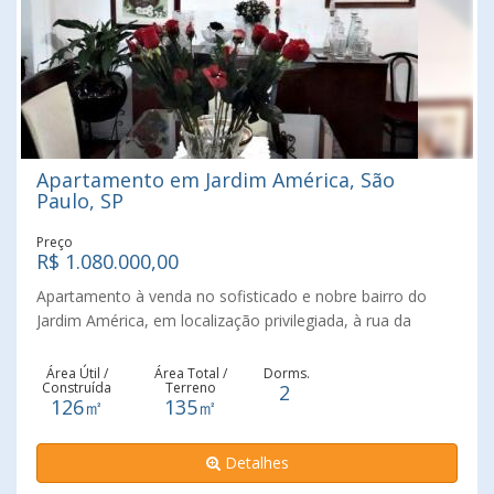
Apartamento em Jardim América, São
Paulo, SP
Preço
R$ 1.080.000,00
Apartamento à venda no sofisticado e nobre bairro do
Jardim América, em localização privilegiada, à rua da
Consolação, na parte plana, em um prédio dos anos 70,
com todo charme da época. Próximo à Avenida Paulista,
Área Útil /
Área Total /
Dorms.
Construída
Terreno
2
centro comercial e financeiro de São Paulo, ao Metrô linha
126㎡
135㎡
amarela (Consolação) Sala confortável para dois (2) bons
ambientes, estar e jantar, dois (2) confortáveis
Detalhes
dormitórios, banheiro. Pé direito alto, com muito silêncio e
muita claridade, vista. Este apartamento NÃO TEM VAGA,