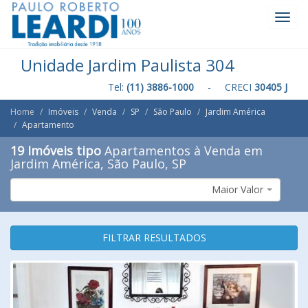
Toggl
Navig
Unidade Jardim Paulista 304
Tel:
(11) 3886-1000
- CRECI
30405 J
Home
Imóveis
Venda
SP
São Paulo
Jardim América
Apartamento
19 Imóveis tipo
Apartamentos à Venda em
Jardim América, São Paulo, SP
Maior Valor
FILTRAR RESULTADOS