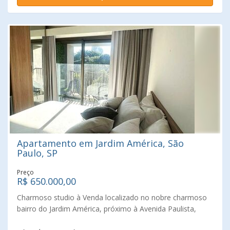
vida e conveniência, próximo à rua Oscar Freire Dispõe de
duas ( 2 ) vagas de garagem em ótima garagem Agende
um visita com um dos nossos Corretores Imobiliários
Especializados da Leardi Imóveis Jardim Paulista Leardi
Imóveis desde1918 realizando sonhos Consulte-nos !
Apartamento em Jardim América, São
Paulo, SP
Preço
R$ 650.000,00
Charmoso studio à Venda localizado no nobre charmoso
bairro do Jardim América, próximo à Avenida Paulista,
centro comercial, bancário, cultural de São Paulo, a linha