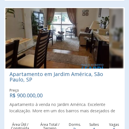
mas há vários estacionamentos próximos na região. Com
sofisticado e diversificado comércio da região, como o da
rua Oscar Freire. Agende uma visita com um dos nossos
Corretores Imobiliários Especializados e Credenciados da
Paulo Roberto Leardi. Realizando sonhos com muita
competência e muita credibilidade. Consulte-nos !
Apartamento em Jardim América, São
Paulo, SP
Preço
R$ 900.000,00
Apartamento à venda no Jardim América. Excelente
localização. More em um dos bairros mais desejados de
São Paulo. Este elegante apartamento, oferece conforto,
praticidade e um projeto renovado, ideal para quem busca
Área Útil /
Área Total /
Dorms.
Suítes
Vagas
Construída
Terreno