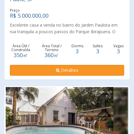
Preço
R$ 5.000.000,00
Excelente casa a venda no bairro do Jardim Paulista em
rua tranquila a poucos passos do Parque Ibirapuera. O
living amplo se integra à iluminação natural abundante,
acompanhado por sala de jantar independente. Lavabo.
Área Útil /
Área Total /
Dorms.
Suítes
Vagas
Construída
Terreno
3
3
3
Na parte íntima tem três suítes espaçosas e um family
350㎡
360㎡
room. Copa e cozinha. O jardim lateral e o espaço externo
desta casa acrescenta charme ao projeto. Três vagas de
Detalhes
garagem. Agende sua visita com um dos nossos
Corretores da Leardi Imóveis Jardim Paulista Leardi
Imóveis desde 1918 realizando sonhos Consulte-nos !