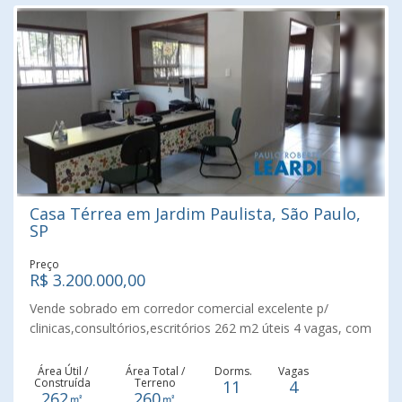
Casa Térrea em Jardim Paulista, São Paulo,
SP
Preço
R$ 3.200.000,00
Vende sobrado em corredor comercial excelente p/
clinicas,consultórios,escritórios 262 m2 úteis 4 vagas, com
266 m² de área terreno, 11 salas, 5
banheiros,luminárias,localização ímpar a 200 mts do
Área Útil /
Área Total /
Dorms.
Vagas
Construída
Terreno
11
4
Parque Ibirapuera, parte inferior: 05 salas, recepção, 3
262㎡
260㎡