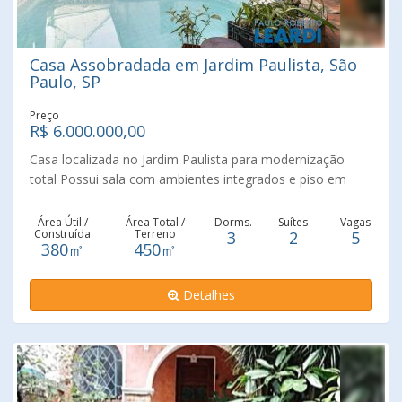
Casa Assobradada em Jardim Paulista, São
Paulo, SP
Preço
R$ 6.000.000,00
Casa localizada no Jardim Paulista para modernização
total Possui sala com ambientes integrados e piso em
madeira. Copa e cozinha com armários e dependências
completas para funcionário. No andar superior temos três
Área Útil /
Área Total /
Dorms.
Suítes
Vagas
Construída
Terreno
3
2
5
(3) dormitórios, sendo duas (2) suítes e mais um banheiro.
380㎡
450㎡
Na área externa temos piscina e possibilidade para um
espaço gourmet. Cinco (5) vagas de garagem. O bairro
Detalhes
está rodeado por grandes ruas e avenidas da cidade,
delimitado pelas avenidas Paulista, Brigadeiro Luís
Antônio, República do Líbano, Antônio Joaquim de Moura
Andrade, São Gabriel, 9 de Julho e Rebouças. Agende uma
visita com um dos nossos Corretores Da Leardi Imóveis
Jardim Paulista Consulte-nos !