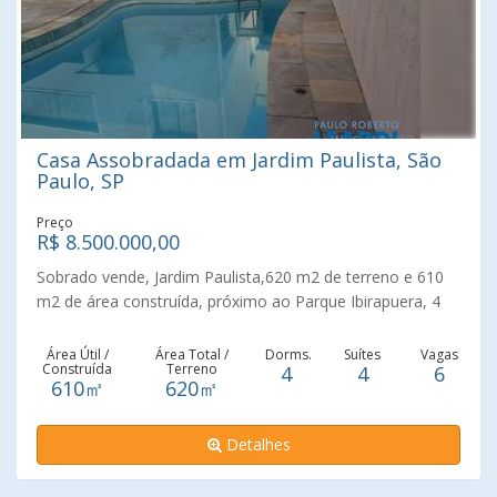
Casa Assobradada em Jardim Paulista, São
Paulo, SP
Preço
R$ 8.500.000,00
Sobrado vende, Jardim Paulista,620 m2 de terreno e 610
m2 de área construída, próximo ao Parque Ibirapuera, 4
suites, 6 vagas, piscina,várias salas,6 banheiros, amplo
quintal, salão de festas, sala de ginástica, salão de
Área Útil /
Área Total /
Dorms.
Suítes
Vagas
Construída
Terreno
4
4
6
jogos,imóvel impecável,confira este bom negócio com a
610㎡
620㎡
Leardi Imóveis, 106 anos de tradição e respeito ao
consumidor.
Detalhes