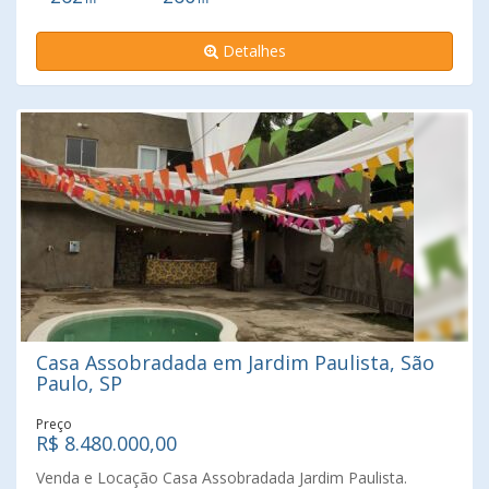
banheiros. Possui uma outra casa voltada para a Rua
República do Líbano, com 01 sala, 01 banheiro, 01
Detalhes
cozinha, área de serviço e quintal espaçoso com entrada
separada, confira este bom negócio com a Leardi Imóveis
106 anos de tradição realizando sonhos e muito respeito
ao consumidor. Piso Superior: 05 salas, 2 banheiros. 04
Vagas de garagem. Localização privilegiada para clinicas,
consultórios, escritórios e ao lado do Parque do Ibirapuera
e alguns quarteirões da Av. Paulista, fácil acesso as
principais avenidas.
Casa Assobradada em Jardim Paulista, São
Paulo, SP
Preço
R$ 8.480.000,00
Venda e Locação Casa Assobradada Jardim Paulista.