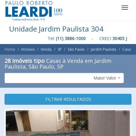
Toggl
Navig
Unidade Jardim Paulista 304
Tel:
(11) 3886-1000
- CRECI
30405 J
Home
Imóveis
Venda
SP
São Paulo
Jardim Paulista
Casa
28 Imóveis tipo
Casas à Venda em Jardim
Paulista, São Paulo, SP
Maior Valor
FILTRAR RESULTADOS