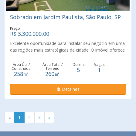
Sobrado em Jardim Paulista, São Paulo, SP
Preço
R$ 3.300.000,00
Excelente oportunidade para instalar seu negócio em uma
das regiões mais estratégicas da cidade. O imóvel oferece
estrutura versátil, ideal para comércio, serviços,
escritórios, clínicas, estúdios e muito mais. Características
Área Útil /
Área Total /
Dorms.
Vagas
Construída
Terreno
5
1
do imóvel amplo espaço interno com ótima distribuição,
258㎡
260㎡
Iluminação natural e ventilação favorecida, fachada com
boa visibilidade para clientes, rua de grande circulação,
Detalhes
próximo a comércios, transporte público, serviços
essenciais e vias importantes da região. Excelente ponto
para quem busca visibilidade e conveniência. Com 258
metros, 05 salas, 03 banheiros, 01 vaga. Marque sua
visita. Ideal para Lojas, Consultórios, Escritórios, Salões de
«
1
2
3
»
beleza, Estúdios, Pequenas empresas.