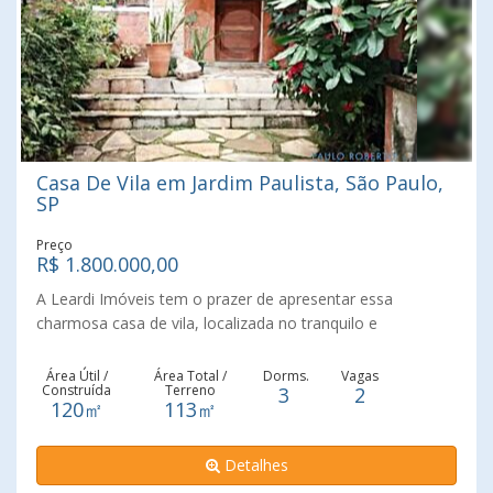
Casa De Vila em Jardim Paulista, São Paulo,
SP
Preço
R$ 1.800.000,00
A Leardi Imóveis tem o prazer de apresentar essa
charmosa casa de vila, localizada no tranquilo e
arborizado bairro Jardim Paulista, próxima ao Parque
Ibirapuera. O imóvel oferece a combinação perfeita de
Área Útil /
Área Total /
Dorms.
Vagas
Construída
Terreno
3
2
conforto, segurança e praticidade, com fácil acesso a uma
120㎡
113㎡
ampla gama de opções de comércio, restaurantes e
transporte público, como metrô e ônibus. Possui três (3)
Detalhes
dormitórios e dois (2) Banheiros e duas (2) Vagas A casa
está inserida em uma vila em formato "L", o que garante