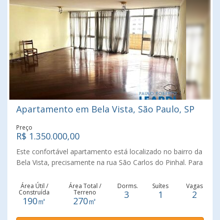
que este imóvel tem a oferecer com a Leardi Imóveis
jardim Paulista Consulte-nos !
Apartamento em Bela Vista, São Paulo, SP
Preço
R$ 1.350.000,00
Este confortável apartamento está localizado no bairro da
Bela Vista, precisamente na rua São Carlos do Pinhal. Para
modernização. Ele possui 190 metros de área útil com
espaços confortáveis. Sala super espaçosa com terraço,
Área Útil /
Área Total /
Dorms.
Suítes
Vagas
Construída
Terreno
3
1
2
tendo vista livre. Lavabo. Três (3) dormitórios, uma (1)
190㎡
270㎡
suíte, são em sua totalidade três (3) banheiros. Cozinha
ampla, área de serviço e dependências de empregada