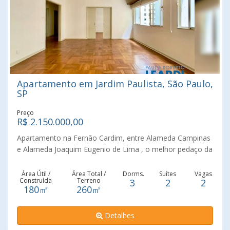
Apartamento em Jardim Paulista, São Paulo,
SP
Preço
R$ 2.150.000,00
Apartamento na Fernão Cardim, entre Alameda Campinas
e Alameda Joaquim Eugenio de Lima , o melhor pedaço da
rua, tranquila e arborizada. todo o charme do bairro com
suas lojas, cafés e restaurantes está a poucas quadras,
Área Útil /
Área Total /
Dorms.
Suítes
Vagas
Construída
Terreno
3
2
2
assim como toda a vida cultural da Avenida Paulista. Parte
180㎡
260㎡
plana O apartamento tem pé direito bem alto, aberturas
nas janelas que surpreendem, piso de taco de madeira e
Detalhes
ambientes espaçosos. A sala tem espaço para vários
ambientes e um ambiente que pode ser isolado por porta