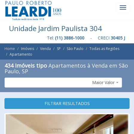
Toggl
Navig
Unidade Jardim Paulista 304
Tel:
(11) 3886-1000
- CRECI
30405 J
Home
Imóveis
Venda
SP
São Paulo
Todas as Regiões
Apartamento
434 Imóveis tipo
Apartamentos à Venda em São
Paulo, SP
Maior Valor
FILTRAR RESULTADOS