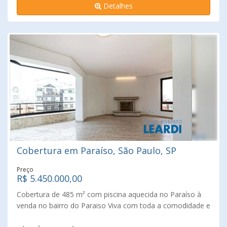
Detalhes
Uma (1) vaga Conta com instalações como Acesso para
deficientes físicos, Aquecedor central, Elevador, Portaria.
Nos arredores do condomínio há diversos pontos de
interesse com destaque para Faculdade De Comunicação
Social Casper Líbero, Colégio Objetivo, Hospital Evaldo
Foz, Workout Academia, Estação Veneza Shopping,
Shopping Market Paulista. Agende sua visita com um dos
nossos Corretores Imobiliários Especilaizados e
Credenciados da Leardi Imóveis Jardim Paulista Consulte-
nos !
Cobertura em Paraíso, São Paulo, SP
Preço
R$ 5.450.000,00
Cobertura de 485 m² com piscina aquecida no Paraíso à
venda no bairro do Paraiso Viva com toda a comodidade e
espaço de uma casa, mas com a segurança que só o