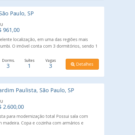
as e de perfil predominantemente residencial, mas
ma rede completa de transportes, comércio e
ão Paulo, SP
ontos fortes, permitindo acesso rápido a
o, principalmente por estar próximo à estação Alto
TU
erde.
$ 961,00
lente localização, em uma das regiões mais
rumbi. O imóvel conta com 3 dormitórios, sendo 1
do conforto e privacidade. O amplo living para 3
uminação natural e integração dos espaços, ideal
Dorms.
Suítes
Vagas
Detalhes
3
1
3
s. Dispõe ainda de 3 banheiros, cozinha funcional,
spaço gourmet para momentos de lazer e
 de garagem. Uma ótima opção para quem deseja
com fácil acesso às principais vias da região,
rdim Paulista, São Paulo, SP
serviços e áreas verdes. Agende sua visita e venha
!
TU
$ 2.600,00
ista para modernização total Possui sala com
m madeira. Copa e cozinha com armários e
ncionário. No andar superior temos três (3)