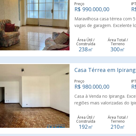
esta excelente oportunidade!
Preço
IP
R$ 990.000,00
R
Maravilhosa casa térrea com 5 
vagas de garagem. Excelente l
do Aquário de São Paulo, próx
com charmoso Hall social ou esc
Área Útil /
Área Total /
Construída
Terreno
2 salas, cozinha, lavanderia, 
238㎡
300㎡
dormitórios, sala, cozinha e 
ambiente superior coberto com 
permuta por imóvel menor.
Casa Térrea em Ipirang
Preço
IP
R$ 980.000,00
R
Casa à Venda no Ipiranga. Exce
regiões mais valorizadas do Ip
principais vias da região, esta
São Paulo. O imóvel está situ
Área Útil /
Área Total /
Construída
Terreno
ótima infraestrutura e mobilidad
192㎡
210㎡
210 m² de área total, 3 dormitó