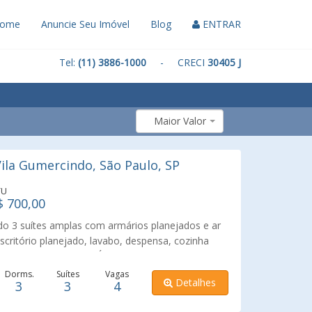
ome
Anuncie Seu Imóvel
Blog
ENTRAR
Tel:
(11) 3886-1000
- CRECI
30405 J
Maior Valor
la Gumercindo, São Paulo, SP
TU
$ 700,00
o 3 suítes amplas com armários planejados e ar
scritório planejado, lavabo, despensa, cozinha
nto. Destaque para a Área Gourmet Privativa com
o e teto retrátil automático. Conta ainda com
Dorms.
Suítes
Vagas
Detalhes
3
3
4
âmeras, alarme Verisure, aquecimento solar e
uenos ou dois grandes. O entorno caracteriza-se