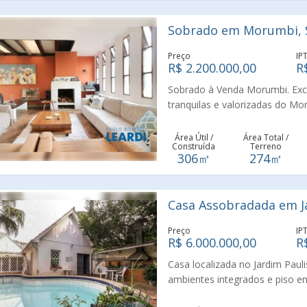
por ruas tranquilas, arborizad
com excelente proximidade a u
Sobrado em Morumbi, S
lazer. A mobilidade é um dos p
diferentes regiões de São Paul
Preço
IP
do Ipiranga do metrô - Linha V
R$ 2.200.000,00
R
Sobrado à Venda Morumbi. Exce
tranquilas e valorizadas do Mo
suíte com sacada, proporcionan
ambientes oferece excelente il
Área Útil /
Área Total /
Construída
Terreno
para receber familiares e amigo
306㎡
274㎡
jardim privativo, agradável e
convivência, além de 3 vagas
morar em um bairro residencial 
Casa Assobradada em Ja
próximo a escolas, comércios, 
conhecer este excelente imóvel
Preço
IP
R$ 6.000.000,00
R
Casa localizada no Jardim Paul
ambientes integrados e piso e
dependências completas para fu