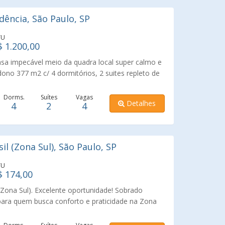
a de serviço, Quintal, 3 vagas de garagem. O
s, bem distribuídos e ótima iluminação natural,
ência, São Paulo, SP
icidade para toda a família. Ideal para quem
quila, com excelente infraestrutura urbana e fácil
TU
aré, Ricardo Jafet e estações de metrô da Linha
$ 1.200,00
dade para morar ou investir em um dos bairros
asa impecável meio da quadra local super calmo e
 da Zona Sul de São Paulo.
dono 377 m2 c/ 4 dormitórios, 2 suites repleto de
com armários 4 vagas 3 amplas salas lavabo
iço dependência de empregada lindo 2 jardins,
Dorms.
Suítes
Vagas
Detalhes
4
2
4
a Leardi Imóveis, empresa tradicional de 106 anos
speitando muito nossos clientes.
l (Zona Sul), São Paulo, SP
TU
$ 174,00
(Zona Sul). Excelente oportunidade! Sobrado
 para quem busca conforto e praticidade na Zona
mitórios, 01 suíte, 02 vagas de garagem, 150 m²
ibuído, com ambientes iluminados e arejados,