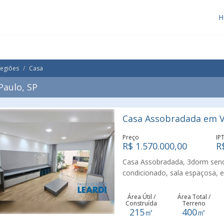
H
Regiões
Casa
Paulo, SP
Casa Assobradada em Vi
Preço
IP
R$ 1.570.000,00
R
Casa Assobradada, 3dorm send
condicionado, sala espaçosa, e
funcional e excelente acabame
churrasqueira, fogão de induçã
Área Útil /
Área Total /
Construída
Terreno
portas blindadas, sistema de c
215㎡
400㎡
garagem para até 4 carros peq