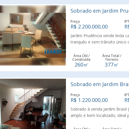
espaçosa, Banheiro social, Áre
imóvel oferece ambientes amplo
Sobrado em Jardim Prud
proporcionando conforto e prat
busca morar em uma região tran
Preço
IP
acesso à região da Avenida Naz
R$ 2.200.000,00
R
Verde. Uma excelente oportuni
Jardim Prudência vende linda c
mais tradicionais e valorizados
tranquilo e sem trânsito único 
armários copa/cozinha grande 
amplo quinta com área de serv
Área Útil /
Área Total /
Construída
Terreno
confira esta super oferta com 
260㎡
377㎡
sempre realizando sonhos e re
Sobrado em Jardim Brasi
Preço
IP
R$ 1.220.000,00
R
Sobrado à venda Jardim Brasil 
amplo e bem localizado, ideal
Sul de São Paulo. Sendo 03 dor
de área útil. Imóvel bem distr