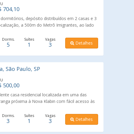
TU
$ 704,10
dormitórios, depósito distribuídos em 2 casas e 3
ocalização, a 500m do Metrô Imigrantes, ao lado
ima a bosques, padarias, supermercados. Living
ritório. A casa da frente dispõe de 3 dormitórios,
Dorms.
Suítes
Vagas
Detalhes
5
1
3
despensa. A casa do fundo dispõe de mais 2
lavanderia. O imóvel conta com um charmoso
churrasqueira e banheiro. Imperdível!!! Aceita
a, São Paulo, SP
TU
$ 500,00
lente casa residencial localizada em uma das
iranga próxima à Nova Klabin com fácil acesso às
ções de metrô, comércio, serviços e ao Aquário de
ada em área predominantemente residencial com
Dorms.
Suítes
Vagas
Detalhes
3
1
3
e. Características do imóvel: 192 m² de área útil,
rios 1 suíte, Ampla sala de estar e jantar, Cozinha