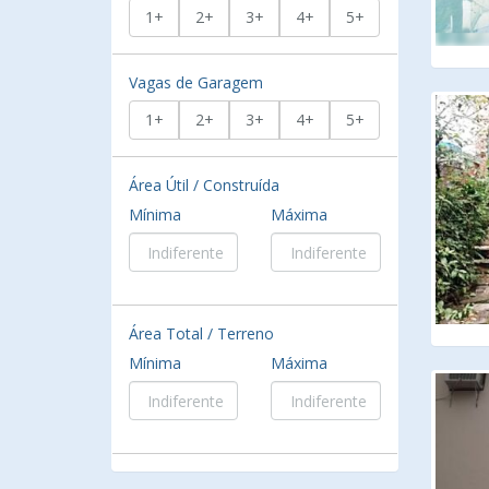
1+
2+
3+
4+
5+
Vagas de Garagem
1+
2+
3+
4+
5+
Área Útil / Construída
Mínima
Máxima
Área Total / Terreno
Mínima
Máxima