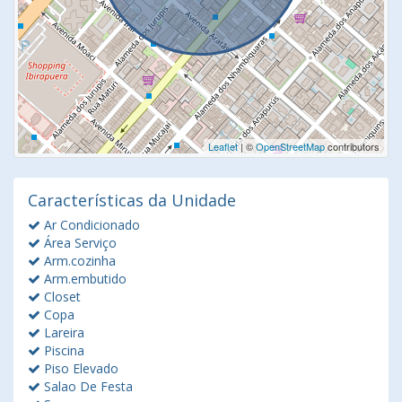
Leaflet
| ©
OpenStreetMap
contributors
Características da Unidade
Ar Condicionado
Área Serviço
Arm.cozinha
Arm.embutido
Closet
Copa
Lareira
Piscina
Piso Elevado
Salao De Festa