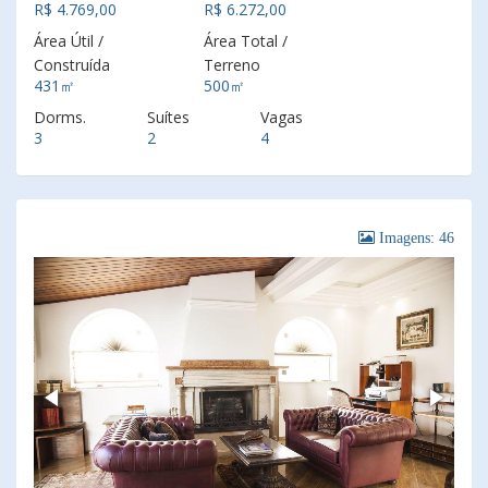
R$ 4.769,00
R$ 6.272,00
Área Útil /
Área Total /
Construída
Terreno
431㎡
500㎡
Dorms.
Suítes
Vagas
3
2
4
Imagens: 46