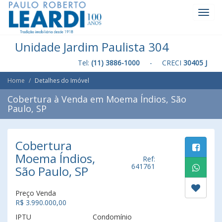
Toggl
Navig
Unidade Jardim Paulista 304
Tel:
(11) 3886-1000
- CRECI
30405 J
Home
Detalhes do Imóvel
Cobertura à Venda em Moema Índios, São
Paulo, SP
Cobertura
Moema Índios,
Ref:
641761
São Paulo, SP
Preço Venda
R$ 3.990.000,00
IPTU
Condomínio