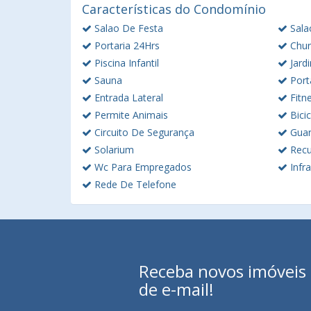
Características do Condomínio
Salao De Festa
Sala
Portaria 24Hrs
Chur
Piscina Infantil
Jard
Sauna
Port
Entrada Lateral
Fitn
Permite Animais
Bicic
Circuito De Segurança
Guar
Solarium
Rec
Wc Para Empregados
Infra
Rede De Telefone
Receba novos imóveis e
de e-mail!