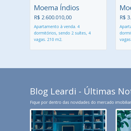
Moema Índios
Moe
R$ 2.600.010,00
R$ 3
Apartamento à venda. 4
Apart
dormitórios, sendo 2 suítes, 4
dormit
vagas. 210 m2.
vagas
Blog Leardi - Últimas No
Fique por dentro das novidades do mercado imobiliari