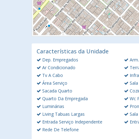
Características da Unidade
Dep. Empregados
Arm.
Ar Condicionado
Terr
Tv A Cabo
Infra
Área Serviço
Sala
Sacada Quarto
Cozi
Quarto Da Empregada
Wc P
Luminárias
Pron
Living Tabuas Largas
Sala
Entrada Serviço Independente
Entr
Rede De Telefone