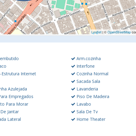
Leaflet
| ©
OpenStreetMap
con
embutido
Arm.cozinha
aco
Interfone
-Estrutura Internet
Cozinha Normal
Sacada Sala
nha Azulejada
Lavanderia
ara Empregados
Piso De Madeira
to Para Morar
Lavabo
 De Jantar
Sala De Tv
ada Lateral
Home Theater