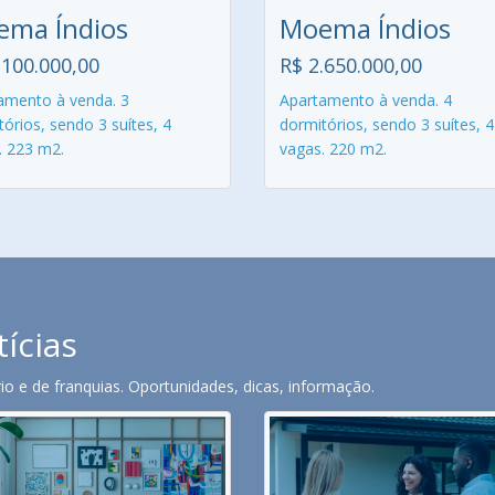
ma Índios
Moema Índios
.100.000,00
R$ 2.650.000,00
amento à venda. 3
Apartamento à venda. 4
órios, sendo 3 suítes, 4
dormitórios, sendo 3 suítes, 4
. 223 m2.
vagas. 220 m2.
tícias
o e de franquias. Oportunidades, dicas, informação.