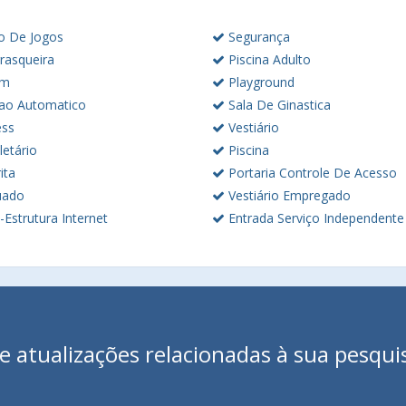
o De Jogos
Segurança
rasqueira
Piscina Adulto
im
Playground
ao Automatico
Sala De Ginastica
ess
Vestiário
letário
Piscina
ita
Portaria Controle De Acesso
uado
Vestiário Empregado
-Estrutura Internet
Entrada Serviço Independente
 atualizações relacionadas à sua pesqui