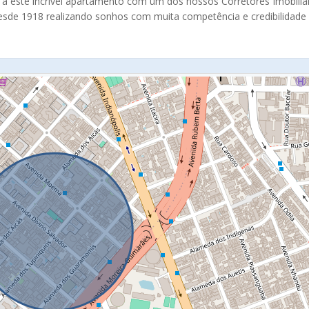
ta a este incrível apartamento com um dos nossos Corretores Imobiliá
desde 1918 realizando sonhos com muita competência e credibilidade