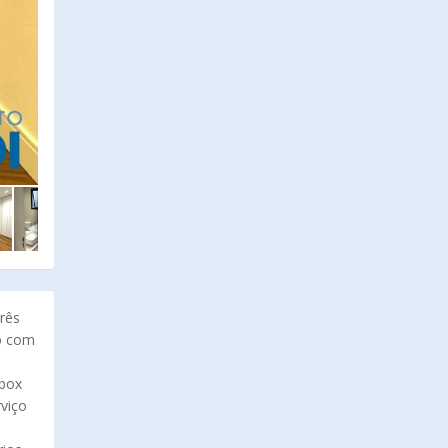
rês
ço com
 box
rviço