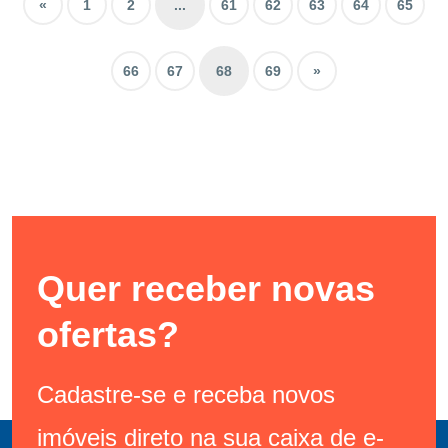
«
1
2
...
61
62
63
64
65
66
67
68
69
»
Quer receber novas
ofertas?
Cadastre-se e receba novos
imóveis direto na sua caixa de e-