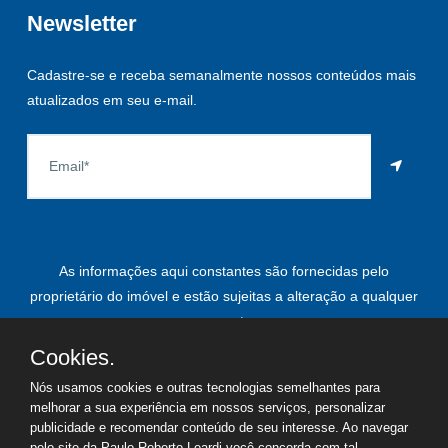
Newsletter
Cadastre-se e receba semanalmente nossos conteúdos mais
atualizados em seu e-mail.
As informações aqui constantes são fornecidas pelo
proprietário do imóvel e estão sujeitas a alteração a qualquer
momento.
Cookies.
Nós usamos cookies e outras tecnologias semelhantes para
melhorar a sua experiência em nossos serviços, personalizar
©
2026
Copyright - Paulo Roberto Leardi | Todos os direitos
publicidade e recomendar conteúdo de seu interesse. Ao navegar
reservados
pelo site da Paulo Roberto Leardi você concorda com tal